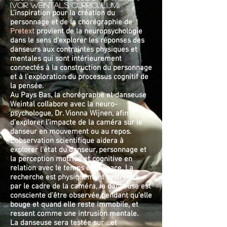
(Voir Weintal's curriculum).
L'inspiration pour la création du
personnage et de la chorégraphie de
Pretext
provient de la neuropsychologie
dans le sens d'explorer les réponses des
danseurs aux contraintes physiques et
mentales qui sont intérieurement
connectés à la construction du personnage
et à l'exploration du processus cognitif de
la pensée.
Au Pays Bas, la chorégraphe et danseuse
Weintal collabore avec la neuro-
psychologue, Dr. Vionna Wijnen, afin
d'explorer l'impacte de la caméra sur le
danseur en mouvement ou au repos.
L'observation scientifique aidera à
explorer l'état du danseur, personnage et
la perception motrice et cognitive en
relation avec le temps et l'espace. La
recherche est physiquement restreinte
par le cadre de la caméra, la danseuse est
consciente d'être observée pendant qu'elle
bouge et quand elle reste immobile, et
ressent comme une intrusion mentale.
La danseuse sera testée sur ...et