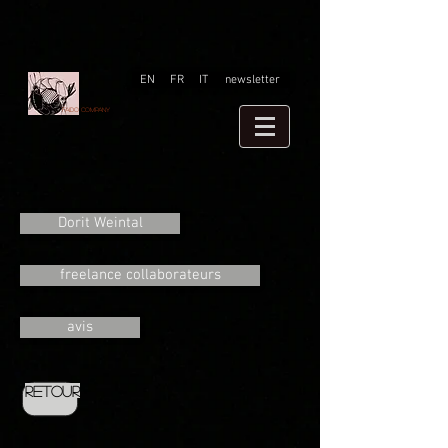
EN
FR
IT
newsletter
Faido company
Dorit Weintal
freelance collaborateurs
avis
Retour