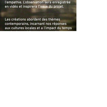
l'empathie. L'observation sera enregistrée
en vidéo et inspirera l'issue du projet.
Les créations abordent des thèmes
contemporains, incarnant nos réponses
aux cultures locales et a l'impact du temps
sur la vie quotidienne des gens. Nous
avons une expérience de plus de 20 ans
d'expérience professionnelle, et nous
avons travaillé avec des compagnie de
danse leaders dans la danse et le théâtre-
physique en Europe, Asie de l'Est, en
Afrique et au Moyen-Orient, comme
Clipa
Theater
,
Simon McBurney
,
Elshout &
Händeler, Simon Rowe (Les Ballet C.de La
B.-
Alain Platel
), Kenzo Kusuda,
Acco
Theater
,
Gabriella Maiorino
etc.
Nous avons présenté nos performances
dans des festivals en Europe, Corée du
Sud, en Asie du Sud-Est, au Moyen-Orient,
en Israël, et en Afrique du Sud. Nous
travaillons dans différentes communautés
à travers des projets internationaux
d'échanges culturels, d'enseignement, de